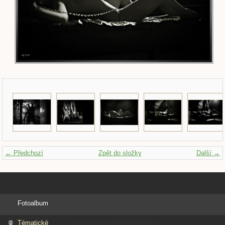
← Předchozí
Zpět do složky
Další →
Fotoalbum
Tématické