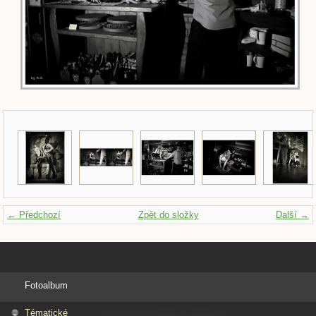
← Předchozí
Zpět do složky
Další →
Fotoalbum
Tématické