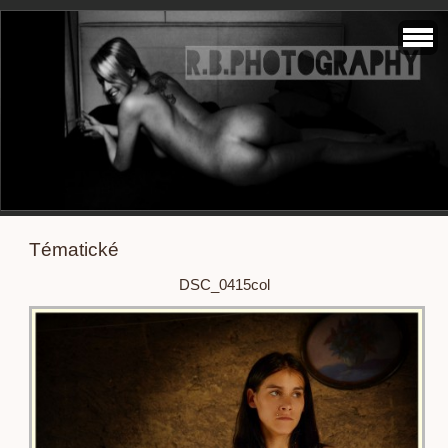
Tématické
DSC_0415col