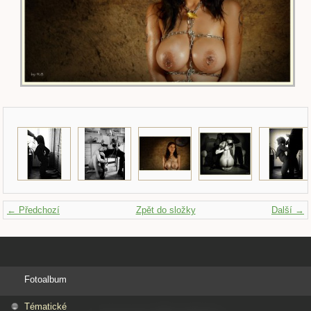
← Předchozí
Zpět do složky
Další →
Fotoalbum
Tématické