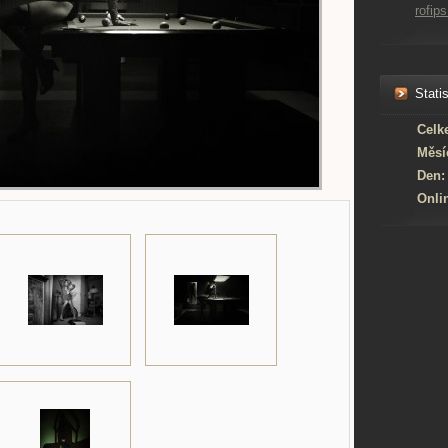
rofi
Statis
Celk
Měsí
Den:
Onli