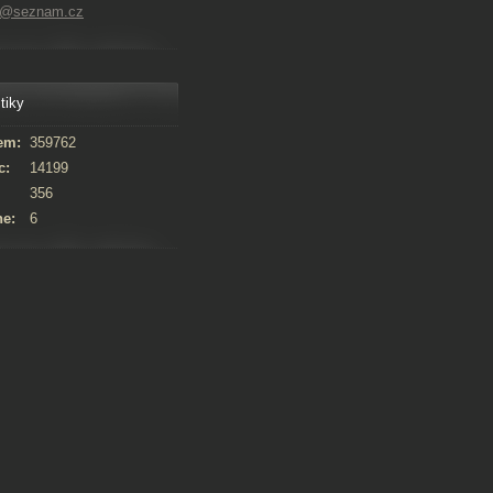
ps@seznam.cz
tiky
em:
359762
c:
14199
356
ne:
6