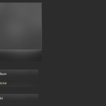
album
tické
kt