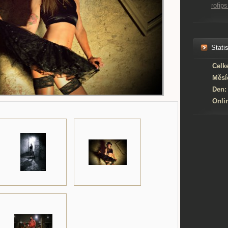
rofi
Statis
Celk
Měsí
Den:
Onli