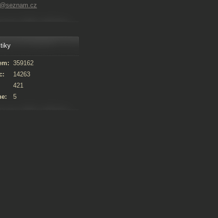
ps@seznam.cz
tiky
em:
359162
c:
14263
421
ne:
5