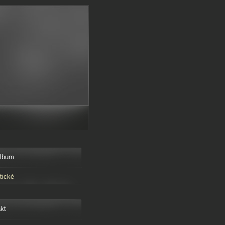
album
tické
kt