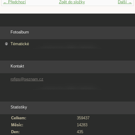
← Předchozí
Zpět do složky
Další →
Fotoalbum
Tématické
Kontakt
rofips@seznam.cz
Statistiky
Celkem:
359437
Měsíc:
14283
Den:
435