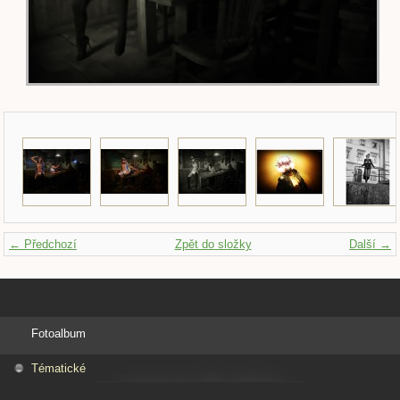
← Předchozí
Zpět do složky
Další →
Fotoalbum
Tématické