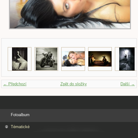
← Předchozí
Zpět do složky
Další →
Fotoalbum
Tématické