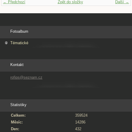
← Předchozí
Zpět do složky
Další →
Fotoalbum
Tématické
Kontakt
rofips@seznam.cz
Statistiky
Celkem:
359524
Měsíc:
14286
Den:
432