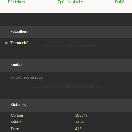
← Předchozí
Zpět do složky
Další →
Fotoalbum
Tématické
Kontakt
rofips@seznam.cz
Statistiky
Celkem:
358847
Měsíc:
14248
Den:
412